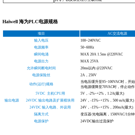
Haiwell 海为PLC电源规格
项目
AC交流电源
输入电压
100~240VAC
电源频率
50~60Hz
瞬间电涌
MAX 20A 1.5ms @220VAC
电源出力
MAX 25VA
允许瞬间断电时间
20ms以内 @220VAC
电源保险丝
2A，250V
当电压缓升至95~100VAC时，开
动作(运行)规格
当电源缓降至70VAC时，停止动
5VDC 主机CPU用
5V，-2%~+2%，1.2A(最大)
输出电源
24VDC 输出电路及扩展模块用
24V，-15%~+15%，500 mA(最大)
24VDC 输入电路、外设用
24V，-15%~+15%，200mA(最大)
隔离方式
变压器/光电隔离，1500VAC/1分钟
电源保护
24VDC输出过流保护