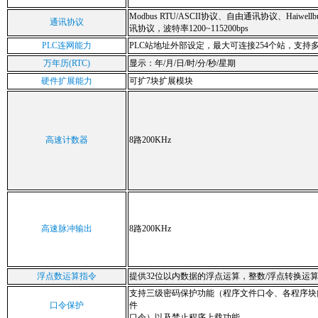
Modbus RTU/ASCII协议、自由通讯协议、Haiwell
通讯协议
讯协议，波特率1200~115200bps
PLC连网能力
PLC站地址外部设定，最大可连接254个站，支持
万年历(RTC)
显示：年/月/日/时/分/秒/星期
硬件扩展能力
可扩7块扩展模块
高速计数器
8路200KHz
高速脉冲输出
8路200KHz
浮点数运算指令
提供32位以内数据的浮点运算，整数/浮点转换运
支持三级密码保护功能（程序文件口令、各程序块口
口令保护
件
口令）以及禁止程序上载功能