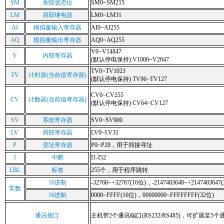
SM
系统状态位
SM0~SM215
LM
局部继电器
LM0~LM31
AI
模拟量输入寄存器
AI0~AI255
AQ
模拟量输出寄存器
AQ0~AQ255
V0~V14847
V
内部寄存器
(默认停电保持) V1000~V2047
TV0~TV1023
TV
计时器(当前值寄存器)
(默认停电保持) TV96~TV127
CV0~CV255
CV
计数器(当前值寄存器)
(默认停电保持) CV64~CV127
SV
系统寄存器
SV0~SV900
LV
局部寄存器
LV0~LV31
P
变址寄存器
P0~P29，用于间接寻址
I
中断
I1-I52
LBL
标签
255个，用于程序跳转
10进制
-32768~+32767(16位)，-2147483648~+2147483647
常数
16进制
0000~FFFF(16位)，00000000~FFFFFFFF(32位)
通讯接口
主机带2个通讯端口(RS232/RS485)，可扩展至5