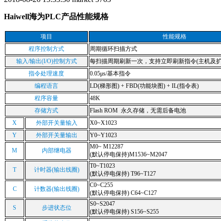
Haiwell海为PLC产品性能规格
项目
性能规格
程序控制方式
周期循环扫描方式
输入/输出(I/O)控制方式
每扫描周期刷新一次，支持立即刷新指令(主机及扩
指令处理速度
0.05μs/基本指令
编程语言
LD(梯形图) + FBD(功能块图) + IL(指令表)
程序容量
48K
存储方式
Flash ROM 永久存储，无需后备电池
X
外部开关量输入
X0~X1023
Y
外部开关量输出
Y0~Y1023
M0~ M12287
M
内部继电器
(默认停电保持)M1536~M2047
T0~T1023
T
计时器(输出线圈)
(默认停电保持) T96~T127
C0~C255
C
计数器(输出线圈)
(默认停电保持) C64~C127
S0~S2047
S
步进状态位
(默认停电保持) S156~S255