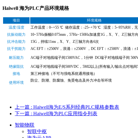
Haiwell 海为PLC产品环境规格
项目
环境规格
温度/湿度
工作温度：0~+55 ℃ 储存温度：-25~+70 ℃ 湿度：5~95%RH，
抗振动能力
10~57Hz振幅0.075mm，57Hz~150Hz加速度1G，X、Y、Z三轴方
抗冲击能力
15G，持续11ms，X、Y、Z三轴方向各6次
抗干扰能力
AC EFT：±2500V，浪涌：±2500V ，DC EFT：±2500V，浪涌：±1
耐压能力
AC端子对地线端子间1500VAC，1分钟 DC端子对地线端子间 500
绝缘阻抗
AC端子对地线端子间500VDC，5MΩ以上(所有输入/输出点对地间50
接地
第三种接地（不可与强电系统通用接地）
防尘、防潮、防腐蚀、免受电击及外力冲击等环境
使用环境
上一篇
: Haiwell海为E/S系列经典PLC规格参数表
下一篇
: Haiwell海为PLC应用指令列表
智能物联
智联中枢
海为云APP