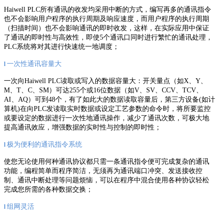
Haiwell PLC所有通讯的收发均采用中断的方式，编写再多的通讯指令
也不会影响用户程序的执行周期及响应速度，而用户程序的执行周期
（扫描时间）也不会影响通讯的即时收发，这样，在实际应用中保证
了通讯的即时性与高效性，即使5个通讯口同时进行繁忙的通讯处理，
PLC系统将对其进行快速统一地调度；
一次性通讯容量大
l
一次向Haiwell PLC读取或写入的数据容量大：开关量点（如X、Y、
M、T、C、SM）可达255个或16位数据（如V、SV、CCV、TCV、
AI、AQ）可到48个，有了如此大的数据读取容量后，第三方设备(如计
算机)在向PLC发读取实时数据或设定工艺参数的命令时，将所要监控
或要设定的数据进行一次性地通讯操作，减少了通讯次数，可极大地
提高通讯效应，增强数据的实时性与控制的即时性；
极为便利的通讯指令系统
l
使您无论使用何种通讯协议都只需一条通讯指令便可完成复杂的通讯
功能，编程简单而程序简洁，无须再为通讯端口冲突、发送接收控
制、通讯中断处理等问题烦恼，可以在程序中混合使用各种协议轻松
完成您所需的各种数据交换；
组网灵活
l