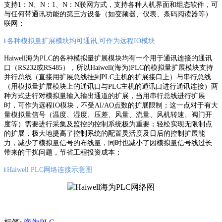
支持1：N、N：1、N：N联网方式，支持各种人机界面和组态软件，可
与任何带通讯功能的第三方设备（如变频器、仪表、条码阅读器等）
联网；
各种模拟量扩展模块均可通讯,可作为远程IO模块
l
Haiwell海为PLC的各种模拟量扩展模块均有一个用于通讯连接的通讯
口（RS232或RS485），所以Haiwell(海为)PLC的模拟量扩展模块支持
并行总线（直接用扩展总线挂到PLC主机的扩展接口上）与串行总线
（用模拟量扩展模块上的通讯口与PLC主机的通讯口进行通讯连接）两
种方式进行对模拟量输入输出通道的扩展，当用串行总线进行扩展
时，可作为远程IO模块，不受AI/AO点数的扩展限制；这一点对于有大
量模拟量信号（温度、湿度、压差、风量、流量、风机转速、阀门开
度等）需要进行采集及监控的控制系统极为重要；轻松实现无限制点
的扩展，极大地提高了控制系统的配置灵活度及日后的控制扩展能
力，减少了模拟量信号的布线量，同时也减小了因模拟量信号线过长
带来的干扰问题，节省工程投资成本；
Haiwell PLC网络连接示意图
l