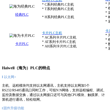
经典PLC
主机
*
* C系列经典PLC主机
*
* T系列
经典
PLC
主机
*
经典PLC
* H系列
经典
PLC
主机
*
*
卡
卡片PLC
主机
*
* AC系列卡片PLC主机
*
* AT系列
卡片PLC
主机
卡片PLC
*
* AH系列
卡片PLC
主机
*
Haiwell（海为）PLC的特点
l
以太网+
主机、远程模块均支持以太网通讯，主机支持以太网加5个
RS232/RS485通讯口同时工作，可组N:N网络，支持远程编程、调试、
监控及数据交换，通过以太网接口还可与其他CPU模块、触摸屏、计
算机进行通讯，轻松组网。
固件升级功能
l