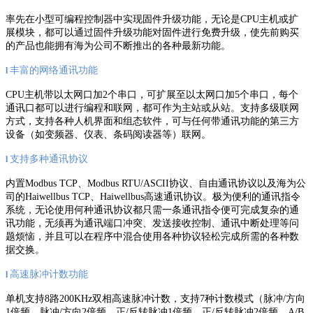
率先在小型可编程控制器中实现固件升级功能，无论是CPU主机或扩
展模块，都可以通过固件升级功能对固件进行免费升级，使先前购买
的产品也能拥有海为公司不断推出的各种最新功能。
丰富的网络通讯功能
l
CPU主机带以太网口加2个串口，可扩展至以太网口加5个串口，每个
通讯口都可以进行编程和联网，都可作为主站或从站。支持多级联网
方式，支持各种人机界面和组态软件，可与任何带通讯功能的第三方
设备（如变频器、仪表、条码阅读器等）联网。
支持多种通讯协议
l
内置Modbus TCP、Modbus RTU/ASCII协议、自由通讯协议以及海为公
司的Haiwellbus TCP、Haiwellbus高速通讯协议。极为便利的通讯指令
系统，无论使用何种通讯协议都只需一条通讯指令便可完成复杂的通
讯功能，无须再为通讯端口冲突、发送接收控制、通讯中断处理等问
题烦恼，并且可以在程序中混合使用各种协议轻松完成所需的各种数
据交换。
高速脉冲计数功能
l
单机支持8路200KHz双相高速脉冲计数，支持7种计数模式（脉冲/方向
1倍频、脉冲/方向2倍频、正/反转脉冲1倍频、正/反转脉冲2倍频、A/B