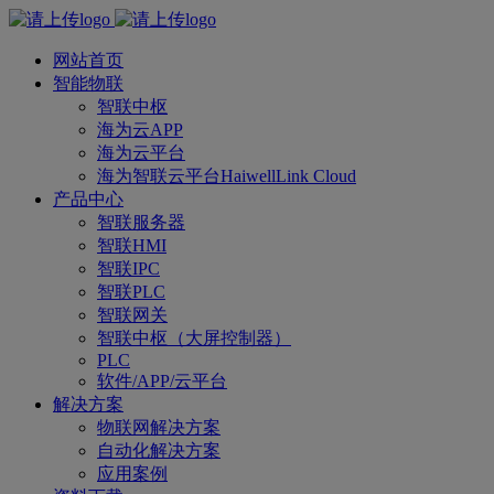
网站首页
智能物联
智联中枢
海为云APP
海为云平台
海为智联云平台HaiwellLink Cloud
产品中心
智联服务器
智联HMI
智联IPC
智联PLC
智联网关
智联中枢（大屏控制器）
PLC
软件/APP/云平台
解决方案
物联网解决方案
自动化解决方案
应用案例