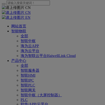
CN
CN
EN
网站首页
智能物联
全部
智联中枢
海为云APP
海为云平台
海为智联云平台HaiwellLink Cloud
产品中心
全部
智联服务器
智联HMI
智联IPC
智联PLC
智联网关
智联中枢（大屏控制器）
PLC
软件/APP/云平台