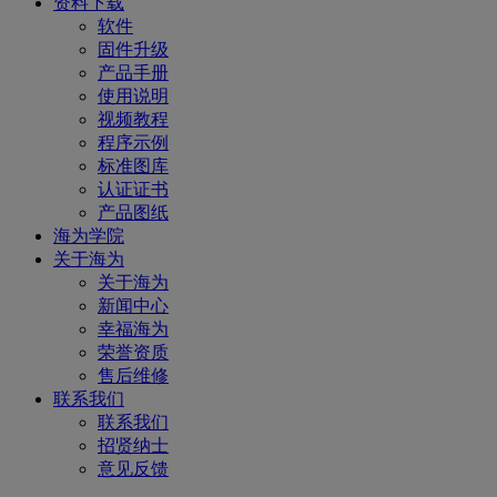
资料下载
软件
固件升级
产品手册
使用说明
视频教程
程序示例
标准图库
认证证书
产品图纸
海为学院
关于海为
关于海为
新闻中心
幸福海为
荣誉资质
售后维修
联系我们
联系我们
招贤纳士
意见反馈