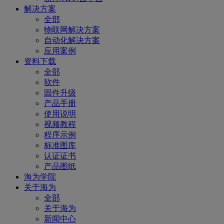
解决方案
全部
物联网解决方案
自动化解决方案
应用案例
资料下载
全部
软件
固件升级
产品手册
使用说明
视频教程
程序示例
标准图库
认证证书
产品图纸
海为学院
关于海为
全部
关于海为
新闻中心