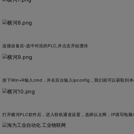
连接设备后-选中对应的PLC,并点击开始透传
按下Win+R输入cmd，并在后台输入ipconfig，我们就可以获取到
打开横河PLC软件后，进入联机通道设置，选择以太网，IP填写电脑