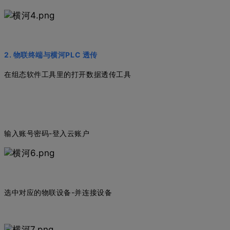
2. 物联终端与横河PLC 透传
在组态软件工具里的打开数据透传工具
输入账号密码-登入云账户
选中对应的物联设备-并连接设备