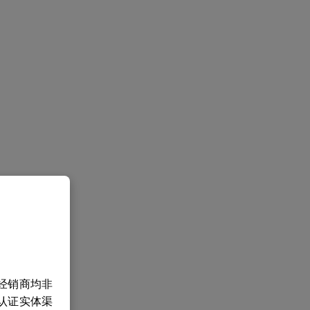
经销商均非
认证实体渠